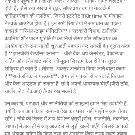
नुकसान पहुंचाते हैं। तीसरा कारण अक्सर **मानव‑निर्मित त्रुटियाँ**
होती हैं; जैसे रख‑रखाव में चूक, सॉफ़्टवेयर बग या नेटवर्क में
कॉन्फ़िगरेशन की गलतियां, जिनसे इंटरनेट डाउntime या मोबाइल
नेटवर्क आउटेज होता है। इन सभी स्थितियों में समाधान का पहला
कदम है **रियल‑टाइम मॉनिटरिंग**। सरकारी विभाग, टेलीकॉम
कंपनियां और पावर यूटिलिटी कंपनियां सेंसर और सॉफ़्टवेयर का
उपयोग करके समस्या की शुरुआती पहचान कर सकती हैं। दूसरा कदम
है **इमरजेंसी रेस्पॉन्स प्लान** – जैसे बैक‑अप जेनरेटर, वैकल्पिक
रूटिंग और स्नैपशॉट सर्वर, जो मुख्य सिस्टम फेल होने पर तुरंत
सक्रिय हो जाते हैं। तीसरा, अक्सर अनदेखा किया जाने वाला कदम,
है **सार्वजनिक जागरूकता**; अगर लोग पहले से जानते हैं कि कब
और कैसे आउटेज हो सकता है, तो वे अपनी आवश्यक चीज़ें (जैसे टॉर्च,
चार्जर, डेटा बैकअप) तैयार रख सकते हैं।
इन कारणों, प्रभावों और रणनीतियों को समझना हमारे लिए उपयोगी है,
क्योंकि अब आप केवल समस्या देख कर घबरा नहीं पाएँगे – आप तैयार
रहेंगे। नीचे की लिस्ट में आप विभिन्न क्षेत्रों (खेल, राजनीति, तकनीक,
व्यापार) में हाल ही में आए आउटेज से जुड़ी ख़बरें पाएँगे, जिससे आपको
यह अंदाज़ा लगेगा कि किस तरह का आउटेज किस समय सबसे ज्यादा