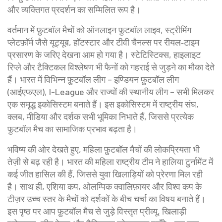
और व्यक्तिगत प्रदर्शन का सम्मिलित रूप है।
वर्तमान में फ़ुटबॉल मैचों को ऑनलाइन
फ़ुटबॉल लाइव
,
स्ट्रीमिंग
प्लेटफ़ॉर्म जैसे यूट्यूब, हॉटस्टार और टीवी चैनल्स पर रीयल‑टाइम
प्रसारण
के जरिए देखना आम हो गया है। स्टेटिस्टिक्स, हाइलाइट
रि‍प्ले और टैक्टिकल विश्लेषण भी फैनों को गहराई से जुड़ने का मौका देते
हैं। भारत में विभिन्न फ़ुटबॉल लीग – इण्डियन फ़ुटबॉल लीग
(आईएफएल), I-League और राज्यों की स्थानीय लीग – सभी मिलकर
एक समृद्ध इकोसिस्टम बनाते हैं। इस इकोसिस्टम में राष्ट्रीय संघ,
क्लब, मीडिया और दर्शक सभी भूमिका निभाते हैं, जिससे प्रत्येक
फ़ुटबॉल मैच का सामाजिक प्रभाव बढ़ता है।
भविष्य की ओर देखते हुए, महिला फ़ुटबॉल मैचों की लोकप्रियता भी
तेज़ी से बढ़ रही है। भारत की महिला राष्ट्रीय टीम ने हालिया टुर्नामेंट में
कई जीत हासिल की हैं, जिससे युवा खिलाड़ियों को प्रेरणा मिल रही
है। साथ ही, एशिया कप, ओलम्पिक क्वालिफ़ायर और विश्व कप के
टीज़र उच्च स्तर के मैचों को दर्शकों के बीच चर्चा का विषय बनाते हैं।
इस पृष्ठ पर आप फ़ुटबॉल मैच से जुड़े विस्तृत प्रीव्यू, खिलाड़ी