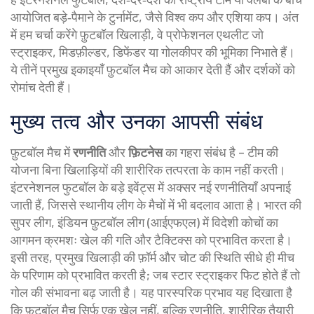
आयोजित बड़े‑पैमाने के टुर्नामेंट, जैसे विश्व कप और एशिया कप
। अंत
में हम चर्चा करेंगे
फ़ुटबॉल खिलाड़ी
,
वे प्रोफेशनल एथलीट जो
स्ट्राइकर, मिडफ़ील्डर, डिफेंडर या गोलकीपर की भूमिका निभाते हैं
।
ये तीनें प्रमुख इकाइयाँ फ़ुटबॉल मैच को आकार देती हैं और दर्शकों को
रोमांच देती हैं।
मुख्य तत्व और उनका आपसी संबंध
फ़ुटबॉल मैच में
रणनीति
और
फ़िटनेस
का गहरा संबंध है – टीम की
योजना बिना खिलाड़ियों की शारीरिक तत्परता के काम नहीं करती।
इंटरनेशनल फुटबॉल के बड़े इवेंट्स में अक्सर नई रणनीतियाँ अपनाई
जाती हैं, जिससे स्थानीय लीग के मैचों में भी बदलाव आता है। भारत की
सुपर लीग, इंडियन फ़ुटबॉल लीग (आईएफएल) में विदेशी कोचों का
आगमन क्रमशः खेल की गति और टैक्टिक्स को प्रभावित करता है।
इसी तरह, प्रमुख खिलाड़ी की फ़ॉर्म और चोट की स्थिति सीधे ही मीच
के परिणाम को प्रभावित करती है; जब स्टार स्ट्राइकर फिट होते हैं तो
गोल की संभावना बढ़ जाती है। यह पारस्परिक प्रभाव यह दिखाता है
कि फ़ुटबॉल मैच सिर्फ एक खेल नहीं, बल्कि रणनीति, शारीरिक तैयारी