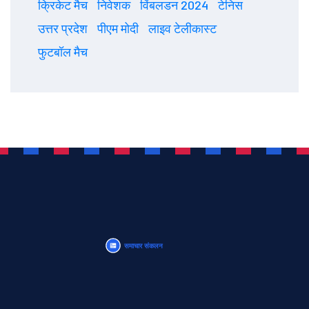
क्रिकेट मैच
निवेशक
विंबलडन 2024
टेनिस
उत्तर प्रदेश
पीएम मोदी
लाइव टेलीकास्ट
फुटबॉल मैच