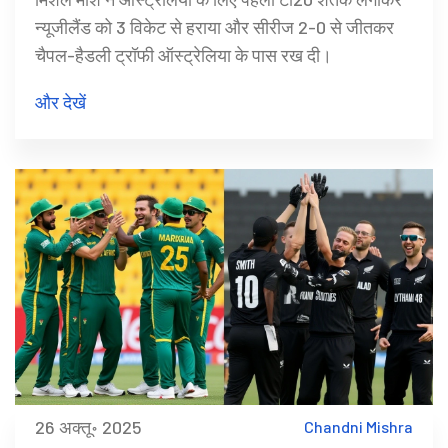
न्यूजीलैंड को 3 विकेट से हराया और सीरीज 2-0 से जीतकर
चैपल-हैडली ट्रॉफी ऑस्ट्रेलिया के पास रख दी।
और देखें
26 अक्तू॰ 2025
Chandni Mishra