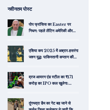
नवीनतम पोस्ट
पोप फ्रांसिस का Easter पर
निधन: पहले लैटिन अमेरिकी और
जेसुइट पोप की याद
एशिया कप 2025 में अब्रार‑हसरंगा
जश्न युद्ध: पाकिस्तानी कप्तान की
रिव्यू हार पर गुस्सा
व्रज आयरन एंड स्टील का ₹171
करोड़ का IPO कल खुलेगा:
सब्सक्रिप्शन से पहले क्या संकेत दे
रहा है GMP
तुंगभद्रा डैम का गेट बह जाने से
कर्नूल जिला कलेक्टर ने जारी किया