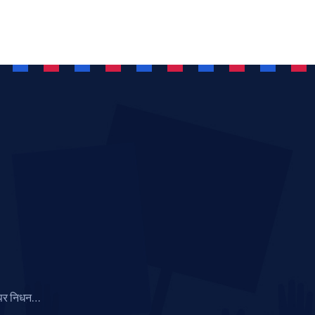
पर निधन:
ेसुइट पोप