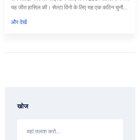
यह जीत हासिल की। सेल्टा विगो के लिए यह एक कठिन चुनौती
थी क्योंकि रियल मैड्रिड अपनी अनबिटन स्ट्रीक बनाए रखने
और देखें
के लिए मैदान में उतरा था। मैच में कियान एमबापे और
विनिसियस जूनियर ने महत्वपूर्ण भूमिका निभाई।
खोज