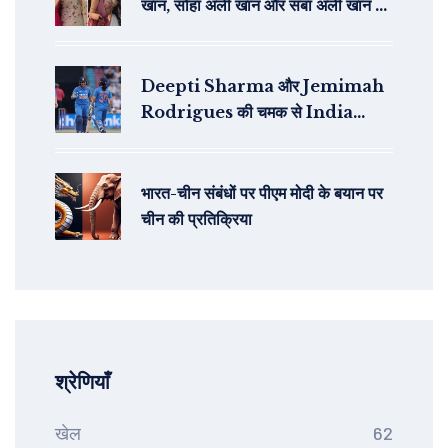
खान, सोहा अली खान और सबा अली खान ने
साझा की अनदेखी तस्वीरें और शुभकामनाएं
Deepti Sharma और Jemimah
Rodrigues की चमक से India
Women ने England को 4 विकेट से
हराया
भारत-चीन संबंधों पर पीएम मोदी के बयान पर
चीन की प्रतिक्रिया
श्रेणियाँ
खेल
62