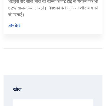
धात्रेस बाद सोना‑चाँदी की कीमतें रिकॉर्ड हाई से गिरकर फिर भी
62% साल‑दर‑साल बढ़ी। निवेशकों के लिए असर और आगे की
संभावनाएँ।
और देखें
खोज