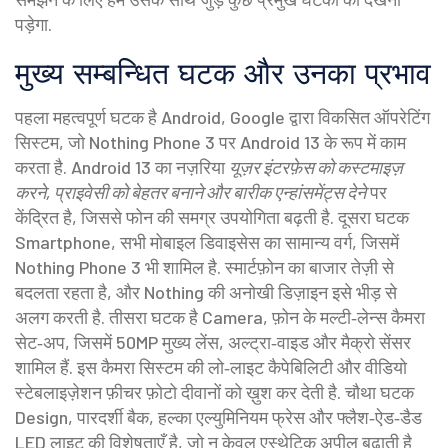
पड़ेगा.
मुख्य सम्बन्धित घटक और उनका प्रभाव
पहला महत्वपूर्ण घटक है
Android
,
Google द्वारा विकसित ऑपरेटिंग
सिस्टम, जो Nothing Phone 3 पर Android 13 के रूप में काम
करता है
. Android 13 का नज़रिया
यूज़र इंटरफ़ेस को कस्टमाइज़
करने, प्राइवेसी को बेहतर बनाने और बारीक एन्हांसमेंट्स देने
पर
केंद्रित है, जिससे फोन की समग्र उपयोगिता बढ़ती है. दूसरा घटक
Smartphone
,
सभी मोबाइल डिवाइसेस का सामान्य वर्ग, जिसमें
Nothing Phone 3 भी शामिल है
. स्मार्टफ़ोन का बाजार तेज़ी से
बदलता रहता है, और Nothing की अनोखी डिज़ाइन इसे भीड़ से
अलग करती है. तीसरा घटक है
Camera
,
फ़ोन के मल्टी‑लेन्स कैमरा
सेट‑अप, जिसमें 50MP मुख्य लेंस, अल्ट्रा‑वाइड और मैक्रो सेंसर
शामिल हैं
. इस कैमरा सिस्टम की लो‑लाइट कैपेबिलिटी और वीडियो
स्टेबलाइज़ेशन फ़ीचर फ़ोटो दीवानों को ख़ुश कर देती है. चौथा घटक
Design
,
पारदर्शी बैक, हल्का एल्युमिनियम फ्रेस और फ्लैश‑ऐड‑डैड
LED लाइट की विशेषताएँ
है, जो न केवल एस्थेटिक अपील बढ़ाती है