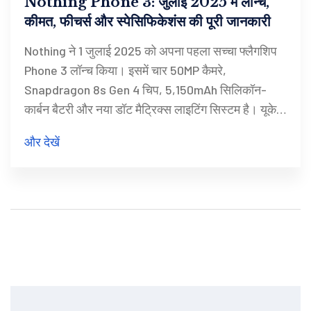
Nothing Phone 3: जुलाई 2025 में लॉन्च,
कीमत, फीचर्स और स्पेसिफिकेशंस की पूरी जानकारी
Nothing ने 1 जुलाई 2025 को अपना पहला सच्चा फ्लैगशिप
Phone 3 लॉन्च किया। इसमें चार 50MP कैमरे,
Snapdragon 8s Gen 4 चिप, 5,150mAh सिलिकॉन-
कार्बन बैटरी और नया डॉट मैट्रिक्स लाइटिंग सिस्टम है। यूके में
कीमत £800 और अन्य बाजारों में लगभग $799 रखी गई। 4
और देखें
जुलाई से प्री-ऑर्डर और 15 जुलाई से बिक्री शुरू। KEF के
साथ साझेदारी भी घोषित हुई।