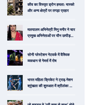
कीव का विस्तृत ड्रोन हमला: मास्को
और अन्य क्षेत्रों पर तगड़ा प्रहार
मलयालम अभिनेत्री मिनु मनीर ने चार
प्रमुख अभिनेताओं पर यौन उत्पीड़न
के गंभीर आरोप लगाए
सोनी प्लेस्टेशन नेटवर्क में वैश्विक
व्यवधान से गेमर्स में रोष
भारत महिला क्रिकेट ने ट्राइ‑नेशन
श्रृंखला की शुरुआत में श्रीलंका को
नौ विकेट से हराया
जो बाइडन ने 'पूरी तरह से साथ' होने