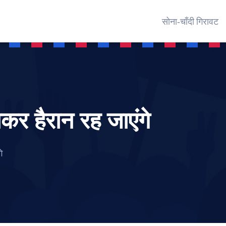
सोना‑चाँदी गिरावट
र हैरान रह जाएंगे
े