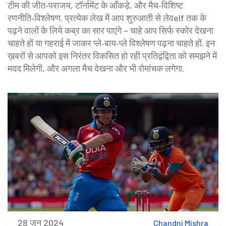
टीम की जीत‑पराजय, टॉर्नामेंट के आँकड़े, और मैच‑विशिष्ट
रणनीति‑विश्लेषण. प्रत्येक लेख में आप शुरुआती से लेवelf तक के
पढ़ने वालों के लिये कब्र का सार पाएंगे – चाहे आप सिर्फ स्कोर देखना
चाहते हों या गहराई में जाकर प्ले‑बाय‑प्ले विश्लेषण पढ़ना चाहते हों. इन
ख़बरों से आपको इस निरंतर विकसित हो रही प्रतिद्वंद्विता को समझने में
मदद मिलेगी, और अगला मैच देखना और भी रोमांचक लगेगा.
28 जून 2024
Chandni Mishra