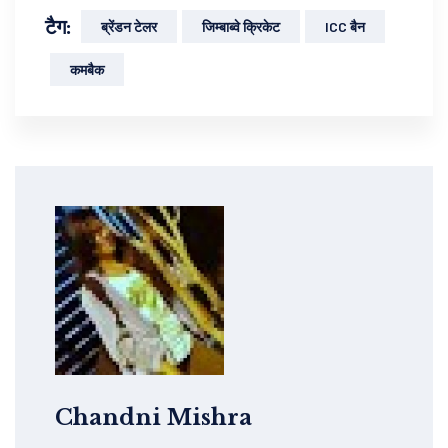
टैग:
ब्रेंडन टेलर
जिम्बाब्वे क्रिकेट
ICC बैन
कमबैक
Chandni Mishra