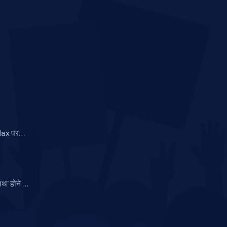
Max पर
ं भारी छूट,
ाथ' होने का
ं पर की