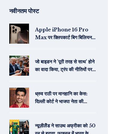
नवीनतम पोस्ट
Apple iPhone 16 Pro
Max पर फ़्लिपकार्ट बिग बिलियन डे
में भारी छूट, कीमत ₹89,999 से
शुरू
जो बाइडन ने 'पूरी तरह से साथ' होने
का वादा किया, ट्रंप की नीतियों पर
की आलोचना
ध्रुव राठी पर मानहानि का केस:
दिल्ली कोर्ट ने भाजपा नेता की
याचिका पर जारी किया समन
न्यूज़ीलैंड ने साउथ अफ्रीका को 50
रन से हराया, फाइनल में भारत के