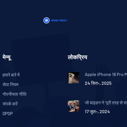
मेन्यू
लोकप्रिय
Apple iPhone 16 Pro 
हमारे बारे में
फ़्लिपकार्ट बिग बिलियन डे मे
24 सित॰, 2025
कीमत ₹89,999 से शुरू
सेवा नियम
गोपनीयता नीति
जो बाइडन ने 'पूरी तरह से स
संपर्क करें
वादा किया, ट्रंप की नीतियो
17 जुल॰, 2024
आलोचना
DPDP