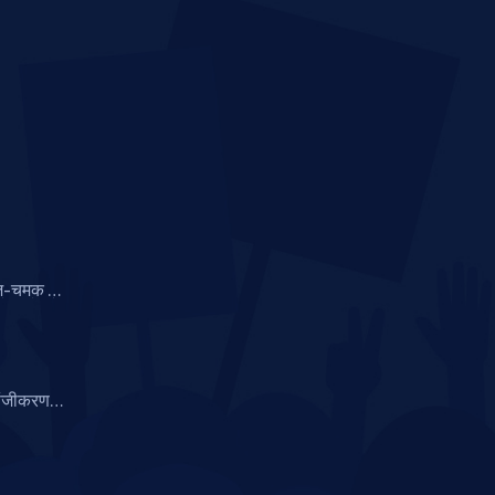
गरज-चमक से
े हफ्ते और
पंजीकरण
िवरण