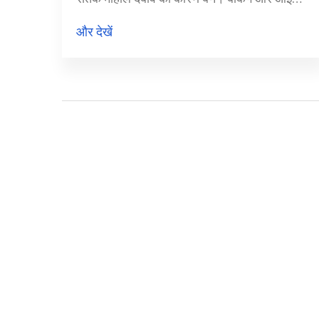
बिकवाली, जबकि फार्मा व कंज्यूमर ड्यूरेबल्स संभले।
और देखें
विश्लेषकों के मुताबिक FII आउटफ्लो, वैश्विक मंदी डर
और ऊंची दरें मिलकर 5% तक और गिरावट ला सकती
हैं, जिससे GDP ग्रोथ पर भी असर पड़ सकता है।