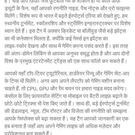
है। चाहे आप फ़िफ़ा जैसे फ़ुटबॉल गेम के शौकीन हों या कॉल ऑफ़
ड्यूटी के फैन, यहाँ आपको रणनीति गाइड, पैच नोट्स और प्रो फाइल्स
मिलेंगे। विशेष रूप से भारत में बढ़ते ईस्पोर्ट्स एरिया को देखते हुए, हम
स्थानीय टूर्नामेंट, स्कॉलरशिप और स्ट्रीमिंग इन्फ्रास्ट्रक्चर पर विशेष
ध्यान देते हैं। इस टैग में अक्सर क्रिकेट या बॉलीवुड जैसे बड़े इवेंट्स
का भी कनेक्शन मिलता है, क्योंकि कई गेमर्स इन इवेंट्स का
लाइव‑स्कोर देखना और साथ में गेमिंग करना पसंद करते हैं। इस तरह
की अंतर‑डोमेन लिंकिंग से आपका अनुभव समृद्ध होता है और आप दोनों
विश्व के प्रमुख एंटरटेनमेंट ट्रेंड्स को एक साथ फॉलो कर सकते हैं।
आपको यहाँ टॉप‑टियर ट्यूटोरियल, हार्डवेयर रिव्यू और गेमिंग सेट‑अप
के टिप्स भी मिलेंगे। अगर आप अपने लैपटॉप को गेमिंग मशीन बनाना
चाहते हैं, तो CPU, GPU और रैम चयन पर हमारा गाइड मदद करेगा।
कंसोल के लिए फ़ायरवॉल सेटिंग या मोबाइल पर बैटरी लाइफ़ बढ़ाने के
छोटे‑छोटे ट्रिक्स भी पेश किए जाते हैं। साथ ही, बड़े ईस्पोर्ट्स टूर्नामेंट
की डेडलाइन, न्यूज़, टीम रॉस्टर और विजेता की रणनीति को समझना
आपके गेमप्लेक्स को बढ़ा सकता है। यह टैग आपको जानकारी का एक
हब बनाता है जहाँ आप अपने गेमिंग लाइफ को अधिक मज़ेदार और
प्रोफ़ेशनल बना सकते हैं।