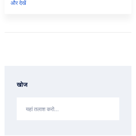
और देखें
यहाँ पढ़ें।
खोज