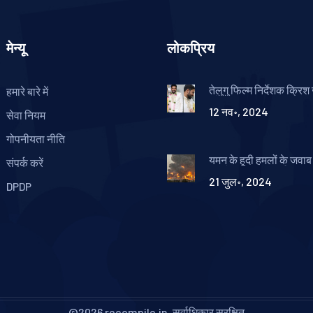
मेन्यू
लोकप्रिय
तेलुगु फिल्म निर्देशक क्रिश
हमारे बारे में
और डॉ. प्रीति चल्ला का वि
12 नव॰, 2024
हैदराबाद की प्रसिद्ध डॉक्टर
सेवा नियम
नया सफर
गोपनीयता नीति
यमन के हूदी हमलों के जवाब 
संपर्क करें
का होदीदाह पर हवाई हमला
21 जुल॰, 2024
DPDP
©2026 recompile.in. सर्वाधिकार सुरक्षित