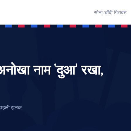
सोना‑चाँदी गिरावट
अनोखा नाम 'दुआ' रखा,
दी पहली झलक