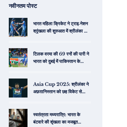
नवीनतम पोस्ट
भारत महिला क्रिकेट ने ट्राइ‑नेशन
श्रृंखला की शुरुआत में श्रीलंका को
नौ विकेट से हराया
टिलक वरमा की 69 रनों की पारी ने
भारत को दुबई में पाकिस्तान के
खिलाफ एशिया कप 2025 फाइनल
में जीत दिलाई
Asia Cup 2025: श्रीलंका ने
अफ़ग़ानिस्तान को छह विकेट से
हराया, थुशारा की जबरदस्त बौंटी
स्वतंत्रता मध्यरात्रि: भारत के
बंटवारे की शृंखला का मजबूत