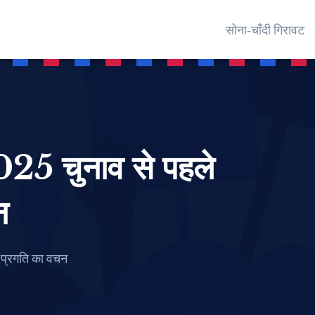
सोना‑चाँदी गिरावट
2025 चुनाव से पहले
न
र प्रगति का वचन