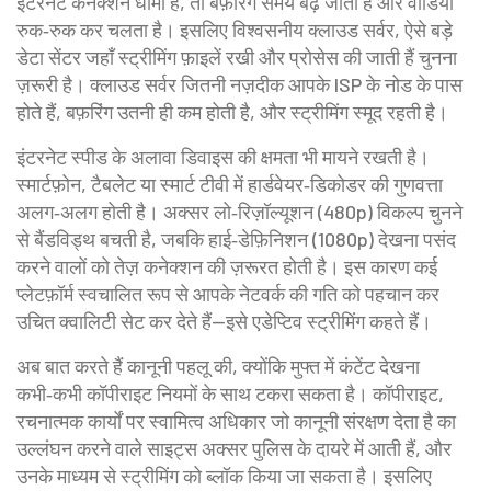
इंटरनेट कनेक्शन धीमा है, तो बफ़रिंग समय बढ़ जाता है और वीडियो
रुक‑रुक कर चलता है। इसलिए विश्वसनीय
क्लाउड सर्वर
,
ऐसे बड़े
डेटा सेंटर जहाँ स्ट्रीमिंग फ़ाइलें रखी और प्रोसेस की जाती हैं
चुनना
ज़रूरी है। क्लाउड सर्वर जितनी नज़दीक आपके ISP के नोड के पास
होते हैं, बफ़रिंग उतनी ही कम होती है, और स्ट्रीमिंग स्मूद रहती है।
इंटरनेट स्पीड के अलावा डिवाइस की क्षमता भी मायने रखती है।
स्मार्टफ़ोन, टैबलेट या स्मार्ट टीवी में हार्डवेयर‑डिकोडर की गुणवत्ता
अलग‑अलग होती है। अक्सर लो‑रिज़ॉल्यूशन (480p) विकल्प चुनने
से बैंडविड्थ बचती है, जबकि हाई‑डेफ़िनिशन (1080p) देखना पसंद
करने वालों को तेज़ कनेक्शन की ज़रूरत होती है। इस कारण कई
प्लेटफ़ॉर्म स्वचालित रूप से आपके नेटवर्क की गति को पहचान कर
उचित क्वालिटी सेट कर देते हैं—इसे एडेप्टिव स्ट्रीमिंग कहते हैं।
अब बात करते हैं कानूनी पहलू की, क्योंकि मुफ्त में कंटेंट देखना
कभी‑कभी कॉपीराइट नियमों के साथ टकरा सकता है।
कॉपीराइट
,
रचनात्मक कार्यों पर स्वामित्व अधिकार जो कानूनी संरक्षण देता है
का
उल्लंघन करने वाले साइट्स अक्सर पुलिस के दायरे में आती हैं, और
उनके माध्यम से स्ट्रीमिंग को ब्लॉक किया जा सकता है। इसलिए