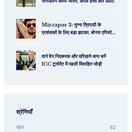
जनजीवन अस्त-व्यस्त, अगले हफ्ते और अलर्ट
Mirzapur 3: मुन्‍ना त्रिपाठी के
प्रशंसकों के लिए बड़ा झटका, बोनस एपिसोड
में केवल हटा दिए गए सीन
दाने वैन निएकरक और मरिज़ाने कप्प बनें
ICC टूर्नामेंट में पहली विवाहित जोड़ी
श्रेणियाँ
खेल
62