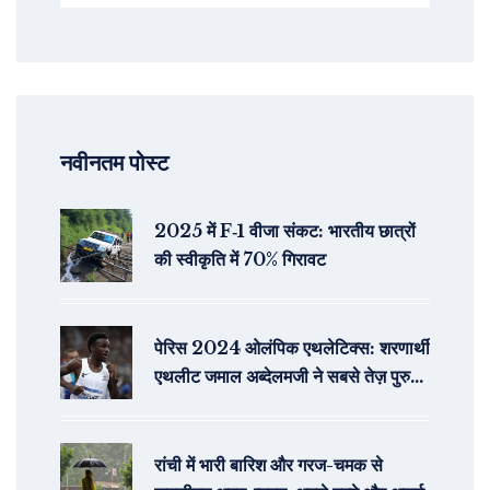
नवीनतम पोस्ट
2025 में F‑1 वीजा संकट: भारतीय छात्रों
की स्वीकृति में 70% गिरावट
पेरिस 2024 ओलंपिक एथलेटिक्स: शरणार्थी
एथलीट जमाल अब्देलमजी ने सबसे तेज़ पुरुषों
की 10,000 मीटर दौड़ में व्यक्तिगत
सर्वश्रेष्ठ समय दर्ज किया
रांची में भारी बारिश और गरज-चमक से