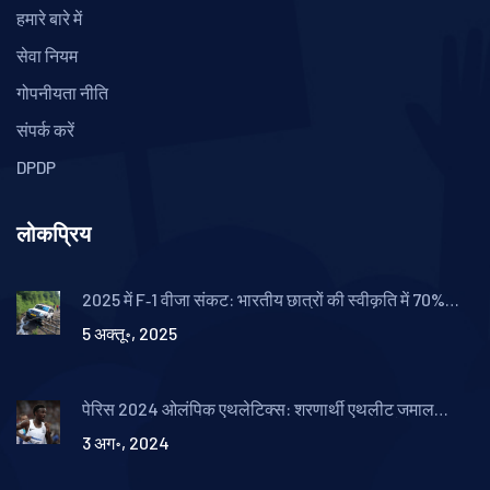
हमारे बारे में
सेवा नियम
गोपनीयता नीति
संपर्क करें
DPDP
लोकप्रिय
2025 में F‑1 वीजा संकट: भारतीय छात्रों की स्वीकृति में 70%
गिरावट
5 अक्तू॰, 2025
पेरिस 2024 ओलंपिक एथलेटिक्स: शरणार्थी एथलीट जमाल
अब्देलमजी ने सबसे तेज़ पुरुषों की 10,000 मीटर दौड़ में व्यक्तिगत
3 अग॰, 2024
सर्वश्रेष्ठ समय दर्ज किया