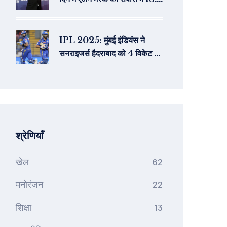
अरब डॉलर का जबरदस्त इजाफा
IPL 2025: मुंबई इंडियंस ने
सनराइजर्स हैदराबाद को 4 विकेट से
हराया, लगातार चौथी जीत
श्रेणियाँ
खेल
62
मनोरंजन
22
शिक्षा
13