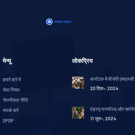
मेन्यू
लोकप्रिय
कर्नाटक में बीजेपी एमएलसी
हमारे बारे में
पर कर्नाटक मंत्री के खिल
20 दिस॰, 2024
अपमानजनक भाषा के आरोप 
सेवा नियम
गिरफ्तारी
गोपनीयता नीति
एंड्रयू गारफील्ड और फ्लोरेंस
संपर्क करें
साथ रोमांटिक ड्रामा 'वी ल
11 जुल॰, 2024
का ट्रेलर ए24 ने किया जा
DPDP