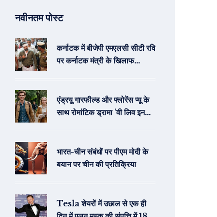
नवीनतम पोस्ट
कर्नाटक में बीजेपी एमएलसी सीटी रवि
पर कर्नाटक मंत्री के खिलाफ
अपमानजनक भाषा के आरोप में
गिरफ्तारी
एंड्रयू गारफील्ड और फ्लोरेंस प्यू के
साथ रोमांटिक ड्रामा 'वी लिव इन
टाइम' का ट्रेलर ए24 ने किया जारी
भारत-चीन संबंधों पर पीएम मोदी के
बयान पर चीन की प्रतिक्रिया
Tesla शेयरों में उछाल से एक ही
दिन में एलन मस्क की संपत्ति में 18.2