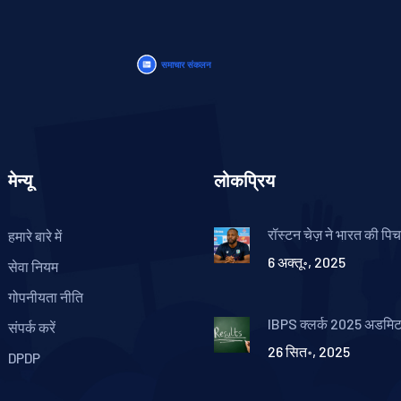
मेन्यू
लोकप्रिय
रॉस्टन चेज़ ने भारत की पि
हमारे बारे में
चुनौतियों पर संकेत दिया, न्य
6 अक्तू॰, 2025
फुटेज का कोई बयान नहीं
सेवा नियम
गोपनीयता नीति
IBPS क्लर्क 2025 अडमिट 
संपर्क करें
– अक्टूबर परीक्षा के लिए 
26 सित॰, 2025
करें
DPDP