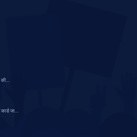
च की
ूज़ीलैंड
कार्ड जारी
डाउनलोड