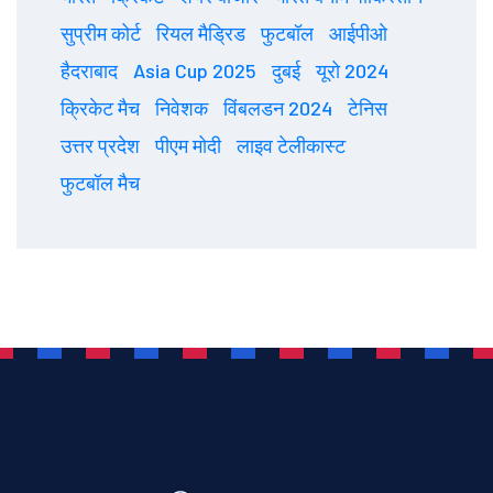
सुप्रीम कोर्ट
रियल मैड्रिड
फुटबॉल
आईपीओ
हैदराबाद
Asia Cup 2025
दुबई
यूरो 2024
क्रिकेट मैच
निवेशक
विंबलडन 2024
टेनिस
उत्तर प्रदेश
पीएम मोदी
लाइव टेलीकास्ट
फुटबॉल मैच