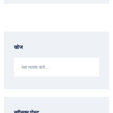
खोज
नवीनतम पोस्ट