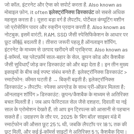
जो कॉल, इंटरनेट और ऐप्स को सपोर्ट करता है
. Also known as
मोबाइल फ़ोन
, it often
इलेक्ट्रॉनिक्स डिस्काउंट
को सबसे अधिक
महसूस करता है। दूसरा बड़ा वर्ग है
लैपटॉप
,
पोर्टेबल कंप्यूटिंग मशीन
जो प्रोसेसिंग पावर और स्क्रीन प्रदान करती है
. Also known as
नोटबुक
, इसमें वारंटी, RAM, SSD जैसी स्पेसिफिकेशन के आधार पर
छूट की幅 बदलती है। तीसरा जरूरी पहलू है
ऑनलाइन शॉपिंग
,
इंटरनेट के माध्यम से उत्पाद खरीदने की प्रक्रिया
. Also known as
ई‑कॉमर्स
, यह प्लेटफ़ॉर्म साल‑बहार के सेल, कूपन कोड और कैशबैक
जैसी सुविधाएँ जोड़ कर डिस्काउंट को और बढ़ा देता है। इन तीन मुख्य
इकाइयों के बीच कई स्पष्ट संबंध बनते हैं: इलेक्ट्रॉनिक्स डिस्काउंट >
स्मार्टफोन: कीमत घटती है → बिक्री बढ़ती है; इलेक्ट्रॉनिक्स
डिस्काउंट > लैपटॉप: स्पेक्स अपग्रेड के साथ प्री‑ऑफ़र मिलता है;
ऑनलाइन शॉपिंग > डिस्काउंट: कूपन/कैशबैक के माध्यम से अतिरिक्त
बचत मिलती है। जब आप फेस्टिवल सेल जैसे दशहरा, दिवाली या नई
साल के प्रोमोशन देखते हैं, तो आप इन ट्रिपल्स को आसानी से पहचान
सकते हैं। उदाहरण के तौर पर, 2025 के ‘बिग बॉल’ साइबर मंडे में
स्मार्टफोन की औसत छूट 25 % थी, जबकि लैपटॉप पर 18 % तक की
छूट मिली, और कई ई‑कॉमर्स साइटों ने अतिरिक्त 5 % कैशबैक दिया।