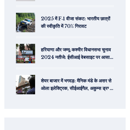
पूरी जानकारी
2025 में F‑1 वीजा संकट: भारतीय छात्रों
की स्वीकृति में 70% गिरावट
हरियाणा और जम्मू-कश्मीर विधानसभा चुनाव
2024 नतीजे: ईसीआई वेबसाइट पर आसानी
से देखें
शेयर बाजार में भगदड़: मैनिक मंडे के असर से
ओला इलेक्ट्रिक, सीईआईगैल, अकुम्स ड्रग्स
आईपीओ और जीएमपी की स्थिति