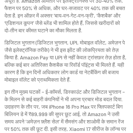
अधूरी है. Amazon आमतौर पर इलेक्ट्रॉनिक्स पर 30‑40% तक,
फैशन पर 50% से अधिक, और घर‑सजावट पर 40% तक की बचत
देता है. इन ऑफ़र में अक्सर ‘बाय‑वन‑गेट‑वन‑फ्री’, ‘कैशबैक’ और
‘एडिशनल कूपन’ जैसे ब्लेंड भी शामिल होते हैं, जिससे खरीदारों को
दो‑तीन बार कीमत घटाने का मौका मिलता है.
डिजिटल भुगतान (
डिजिटल भुगतान
,
UPI, मोबाइल वॉलेट, अमेज़न पे
जैसे इलेक्ट्रॉनिक तरीके
) ने भी इस इवेंट की लोकप्रियता को तेज़
किया है. Amazon Pay या UPI से नहीं केवल ट्रांसफ़र तेज़ होता है,
बल्कि कई बार अतिरिक्त कैशबैक या रिवॉर्ड पॉइंट्स भी मिलते हैं. यही
कारण है कि इन दिनों अधिकतर लोग कार्ड या नेटबैंकिंग की बजाय
मोबाइल वॉलेट को प्राथमिकता देते हैं.
इन तीन मुख्य घटकों – ई‑कॉमर्स, डिस्काउंट और डिजिटल भुगतान –
के मिलन से कई बाहरी कंपनियों ने भी अपना प्रचार मोड बदल दिया.
उदाहरण के तौर पर, जब iPhone 16 Pro Max पर फ्लिपकार्ट बिग
बिलियन डे में ₹89,999 की सुपर छूट आई, तो Amazon ने उसी
समय अपने ‘अमेज़न फ़्लैश सेल’ में सैमसंग और शाओमी के समान रेंज
पर 50% तक की छूट दी. इसी तरह, Xiaomi 17 सीरीज के लॉन्च पर