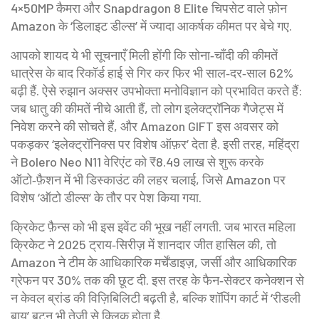
4×50MP कैमरा और Snapdragon 8 Elite चिपसेट वाले फ़ोन
Amazon के ‘डिलाइट डील्स’ में ज्यादा आकर्षक कीमत पर बेचे गए.
आपको शायद ये भी सूचनाएँ मिली होंगी कि सोना‑चाँदी की कीमतें
धात्रेस के बाद रिकॉर्ड हाई से गिर कर फिर भी साल‑दर‑साल 62%
बढ़ी हैं. ऐसे रुझान अक्सर उपभोक्ता मनोविज्ञान को प्रभावित करते हैं:
जब धातु की कीमतें नीचे आती हैं, तो लोग इलेक्ट्रॉनिक गैजेट्स में
निवेश करने की सोचते हैं, और Amazon GIFT इस अवसर को
पकड़कर ‘इलेक्ट्रॉनिक्स पर विशेष ऑफ़र’ देता है. इसी तरह, महिंद्रा
ने Bolero Neo N11 वेरिएंट को ₹8.49 लाख से शुरू करके
ऑटो‑फ़ैशन में भी डिस्काउंट की लहर चलाई, जिसे Amazon पर
विशेष ‘ऑटो डील्स’ के तौर पर पेश किया गया.
क्रिकेट फ़ैन्स को भी इस इवेंट की भूख नहीं लगती. जब भारत महिला
क्रिकेट ने 2025 ट्राय‑सिरीज़ में शानदार जीत हासिल की, तो
Amazon ने टीम के आधिकारिक मर्चेंडाइज़, जर्सी और आधिकारिक
ग्रेफन पर 30% तक की छूट दी. इस तरह के फैन‑सेक्टर कनेक्शन से
न केवल ब्रांड की विज़िबिलिटी बढ़ती है, बल्कि शॉपिंग कार्ट में ‘रीडली
बाय’ बटन भी तेज़ी से क्लिक होता है.