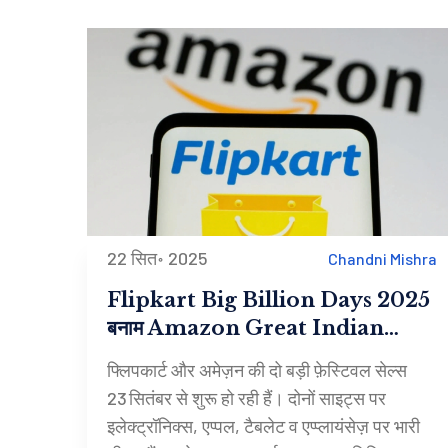
22 सित॰ 2025
Chandni Mishra
Flipkart Big Billion Days 2025
बनाम Amazon Great Indian
Festival: कौन देगा ज्यादा छूट और कौनसे
फ्लिपकार्ट और अमेज़न की दो बड़ी फ़ेस्टिवल सेल्स
कार्ड रखें तैयार?
23 सितंबर से शुरू हो रही हैं। दोनों साइट्स पर
इलेक्ट्रॉनिक्स, एप्पल, टैबलेट व एप्प्लायंसेज़ पर भारी