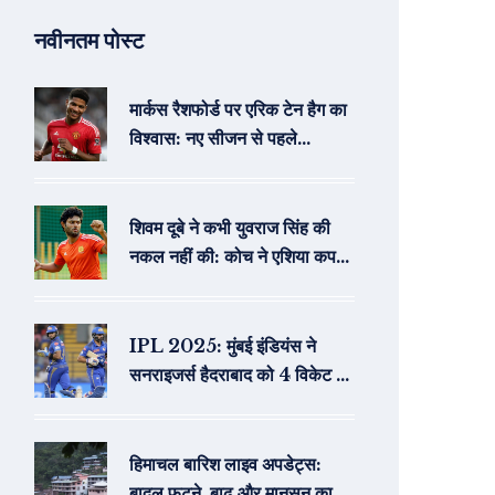
नवीनतम पोस्ट
मार्कस रैशफोर्ड पर एरिक टेन हैग का
विश्वास: नए सीजन से पहले
मैनचेस्टर यूनाइटेड बॉस की ऊंची
उम्मीदें
शिवम दूबे ने कभी युवराज सिंह की
नकल नहीं की: कोच ने एशिया कप
जीत के बाद दी बड़ी दावा
IPL 2025: मुंबई इंडियंस ने
सनराइजर्स हैदराबाद को 4 विकेट से
हराया, लगातार चौथी जीत
हिमाचल बारिश लाइव अपडेट्स:
बादल फटने, बाढ़ और मानसून का