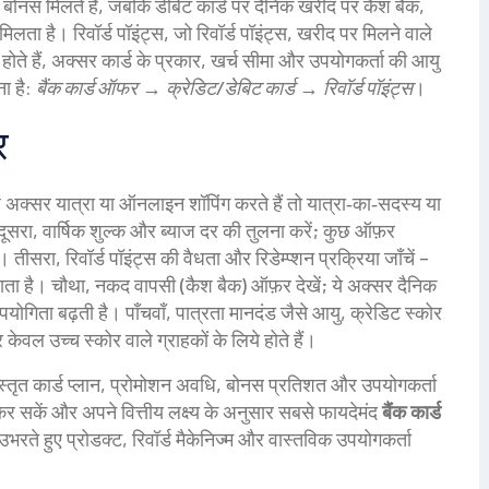
 बोनस मिलते हैं, जबकि डेबिट कार्ड पर दैनिक खरीद पर कैश बैक,
मिलता है। रिवॉर्ड पॉइंट्स, जो
रिवॉर्ड पॉइंट्स
,
खरीद पर मिलने वाले
ं होते हैं, अक्सर कार्ड के प्रकार, खर्च सीमा और उपयोगकर्ता की आयु
ना है:
बैंक कार्ड ऑफर
→
क्रेडिट/डेबिट कार्ड
→
रिवॉर्ड पॉइंट्स
।
र
्सर यात्रा या ऑनलाइन शॉपिंग करते हैं तो यात्रा‑का‑सदस्य या
 दूसरा, वार्षिक शुल्क और ब्याज दर की तुलना करें; कुछ ऑफ़र
ं। तीसरा, रिवॉर्ड पॉइंट्स की वैधता और रिडेम्प्शन प्रक्रिया जाँचें –
जाता है। चौथा, नकद वापसी (कैश बैक) ऑफ़र देखें; ये अक्सर दैनिक
योगिता बढ़ती है। पाँचवाँ, पात्रता मानदंड जैसे आयु, क्रेडिट स्कोर
केवल उच्च स्कोर वाले ग्राहकों के लिये होते हैं।
ें विस्तृत कार्ड प्लान, प्रोमोशन अवधि, बोनस प्रतिशत और उपयोगकर्ता
ना कर सकें और अपने वित्तीय लक्ष्य के अनुसार सबसे फायदेमंद
बैंक कार्ड
उभरते हुए प्रोडक्ट, रिवॉर्ड मैकेनिज्म और वास्तविक उपयोगकर्ता