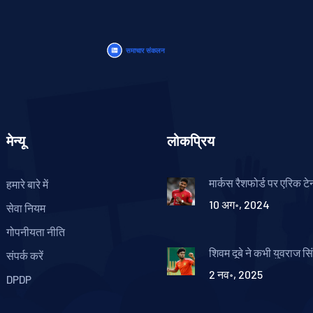
मेन्यू
लोकप्रिय
मार्कस रैशफोर्ड पर एरिक टे
हमारे बारे में
विश्वास: नए सीजन से पहले 
10 अग॰, 2024
यूनाइटेड बॉस की ऊंची उम्मीद
सेवा नियम
गोपनीयता नीति
शिवम दूबे ने कभी युवराज सि
संपर्क करें
नकल नहीं की: कोच ने एश
2 नव॰, 2025
के बाद दी बड़ी दावा
DPDP