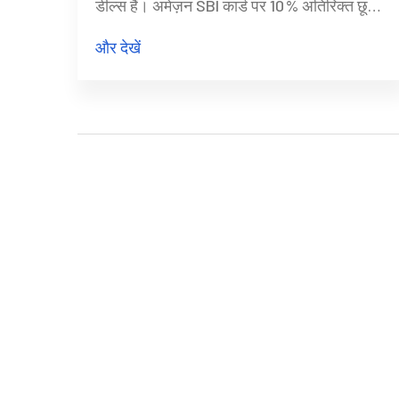
डील्स हैं। अमेज़न SBI कार्ड पर 10 % अतिरिक्त छूट
देता है, जबकि फ्लिपकार्ट ICICI व Axis कार्ड पर वही
और देखें
लाभ देता है। सही कार्ड तैयार रखेंगे तो महंगे प्रोडक्ट्स
पर बचत दुगुनी हो सकती है।