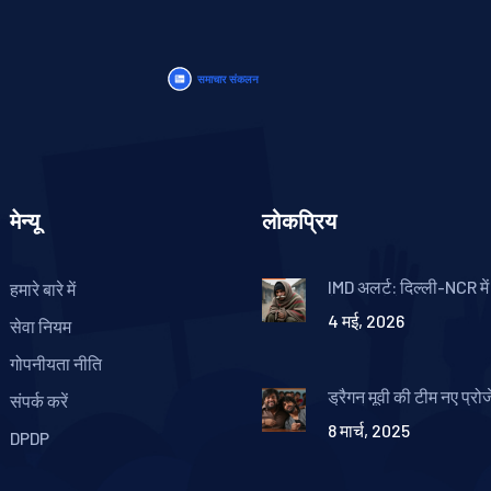
मेन्यू
लोकप्रिय
IMD अलर्ट: दिल्ली-NCR में 
हमारे बारे में
तेज हवाओं के साथ भारी बा
4 मई, 2026
चेतावनी
सेवा नियम
गोपनीयता नीति
ड्रैगन मूवी की टीम नए प्रोज
संपर्क करें
फिर होगी एकजुट
8 मार्च, 2025
DPDP