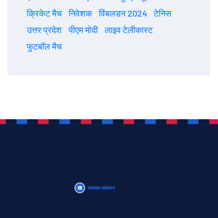
क्रिकेट मैच
निवेशक
विंबलडन 2024
टेनिस
उत्तर प्रदेश
पीएम मोदी
लाइव टेलीकास्ट
फुटबॉल मैच