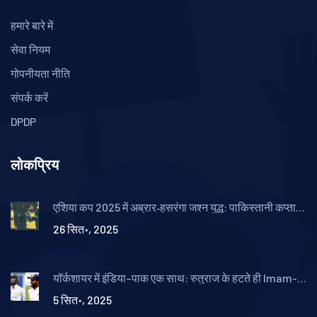
हमारे बारे में
सेवा नियम
गोपनीयता नीति
संपर्क करें
DPDP
लोकप्रिय
एशिया कप 2025 में अब्रार‑हसरंगा जश्न युद्ध: पाकिस्तानी कप्तान
की रिव्यू हार पर गुस्सा
26 सित॰, 2025
यॉर्कशायर में इंडिया–पाक एक साथ: रुतुराज के हटते ही Imam-
ul-Haq की एंट्री
5 सित॰, 2025