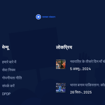
मेन्यू
लोकप्रिय
नवरात्रि के तीसरे दिन माँ च
हमारे बारे में
पूजन: पीएम मोदी ने की आर
5 अक्तू॰, 2024
सेवा नियम
गोपनीयता नीति
भारत बनाम पाकिस्तान: क
संपर्क करें
शतक से जीत, चैंपियंस ट्र
26 सित॰, 2025
सेमीफ़ाइनल में भारत
DPDP