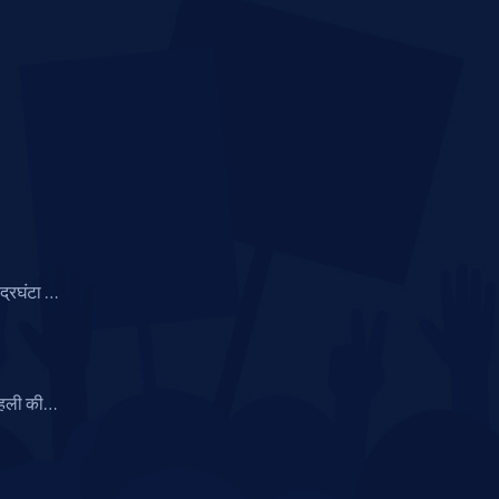
ंद्रघंटा का
ाधना
ोहली की
ॉफी 2025