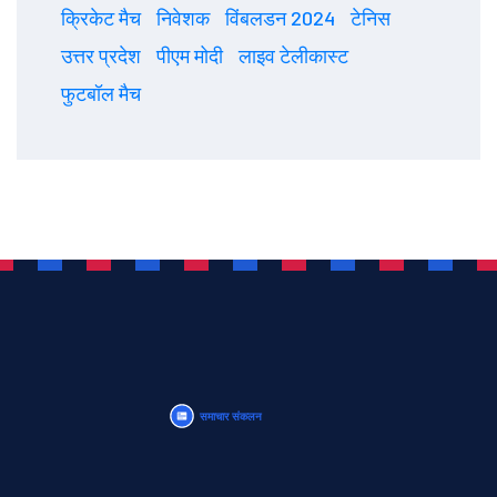
क्रिकेट मैच
निवेशक
विंबलडन 2024
टेनिस
उत्तर प्रदेश
पीएम मोदी
लाइव टेलीकास्ट
फुटबॉल मैच