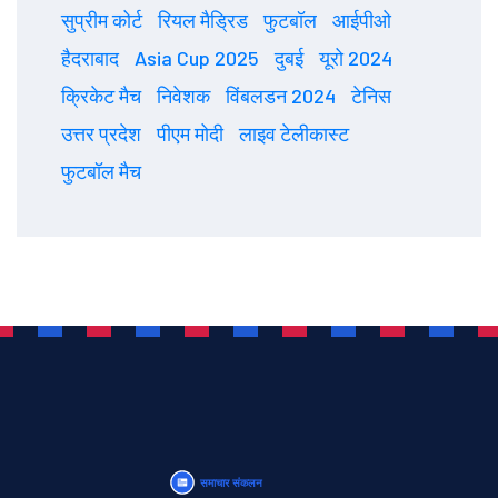
सुप्रीम कोर्ट
रियल मैड्रिड
फुटबॉल
आईपीओ
हैदराबाद
Asia Cup 2025
दुबई
यूरो 2024
क्रिकेट मैच
निवेशक
विंबलडन 2024
टेनिस
उत्तर प्रदेश
पीएम मोदी
लाइव टेलीकास्ट
फुटबॉल मैच