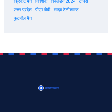
क्रिकेट मैच
निवेशक
विंबलडन 2024
टेनिस
उत्तर प्रदेश
पीएम मोदी
लाइव टेलीकास्ट
फुटबॉल मैच