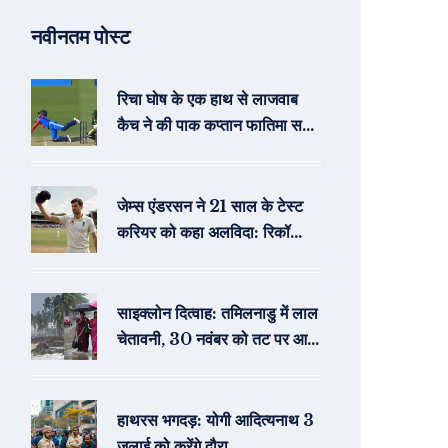
नवीनतम पोस्ट
रिचा घोष के एक हाथ से लाजवाब
कैच ने की पाक कप्तान फातिमा सना
की विदाई
जेम्स एंडरसन ने 21 साल के टेस्ट
करियर को कहा अलविदा: रिकॉर्ड्स
और अद्वितीय योगदान
साइक्लोन दित्वाह: तमिलनाडु में लाल
चेतावनी, 30 नवंबर को तट पर आने
की आशंका
हाथरस भगदड़: योगी आदित्यनाथ 3
जुलाई को करेंगे दौरा