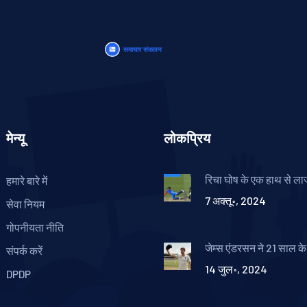
मेन्यू
लोकप्रिय
रिचा घोष के एक हाथ से ल
हमारे बारे में
ने की पाक कप्तान फातिमा 
7 अक्तू॰, 2024
विदाई
सेवा नियम
गोपनीयता नीति
जेम्स एंडरसन ने 21 साल के 
संपर्क करें
करियर को कहा अलविदा: रि
14 जुल॰, 2024
और अद्वितीय योगदान
DPDP