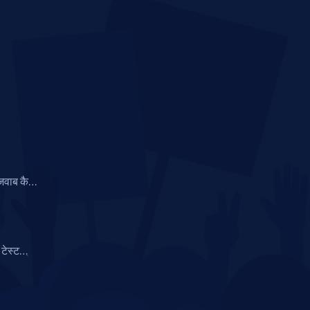
ाजवाब कैच
सना की
टेस्ट
कॉर्ड्स