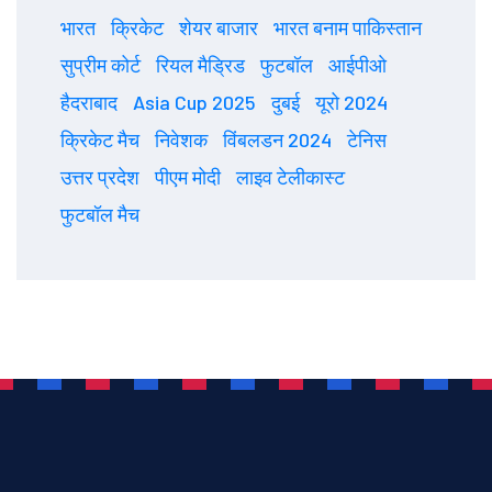
भारत
क्रिकेट
शेयर बाजार
भारत बनाम पाकिस्तान
सुप्रीम कोर्ट
रियल मैड्रिड
फुटबॉल
आईपीओ
हैदराबाद
Asia Cup 2025
दुबई
यूरो 2024
क्रिकेट मैच
निवेशक
विंबलडन 2024
टेनिस
उत्तर प्रदेश
पीएम मोदी
लाइव टेलीकास्ट
फुटबॉल मैच