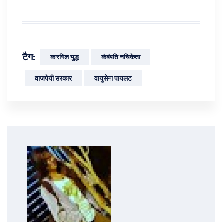
टैग:
कारगिल युद्ध
कंबंपति नचिकेता
वाजपेयी सरकार
वायुसेना पायलट