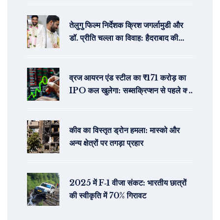
तेलुगु फिल्म निर्देशक क्रिश जगर्लामुडी और
डॉ. प्रीति चल्ला का विवाह: हैदराबाद की
प्रसिद्ध डॉक्टर के संग नया सफर
व्रज आयरन एंड स्टील का ₹171 करोड़ का
IPO कल खुलेगा: सब्सक्रिप्शन से पहले क्या
संकेत दे रहा है GMP
कीव का विस्तृत ड्रोन हमला: मास्को और
अन्य क्षेत्रों पर तगड़ा प्रहार
2025 में F‑1 वीजा संकट: भारतीय छात्रों
की स्वीकृति में 70% गिरावट