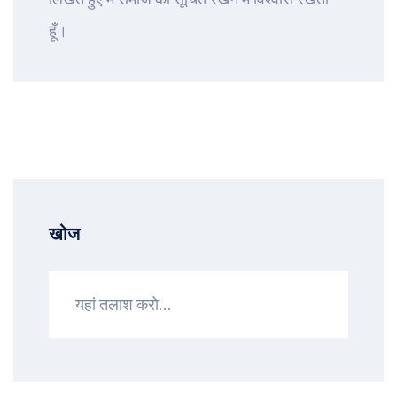
हूँ।
खोज