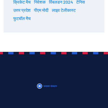
क्रिकेट मैच
निवेशक
विंबलडन 2024
टेनिस
उत्तर प्रदेश
पीएम मोदी
लाइव टेलीकास्ट
फुटबॉल मैच