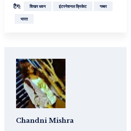
टैग:
शिखर धवन
इंटरनेशनल क्रिकेट
गब्बर
भारत
Chandni Mishra