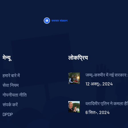
मेन्यू
लोकप्रिय
जम्मू-कश्मीर में नई सरकार: 
हमारे बारे में
नेकां को समर्थन देकर उमर अ
12 अक्तू॰, 2024
बनाया मुख्यमंत्री उम्मीदवार
सेवा नियम
गोपनीयता नीति
व्लादिमीर पुतिन ने कमला ह
संपर्क करें
राष्ट्रपति के लिए समर्थन 
6 सित॰, 2024
'संक्रामक हंसी' का जिक्र 
DPDP