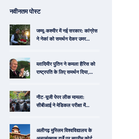
नवीनतम पोस्ट
जम्मू-कश्मीर में नई सरकार: कांग्रेस
ने नेकां को समर्थन देकर उमर
अब्दुल्ला को बनाया मुख्यमंत्री
उम्मीदवार
व्लादिमीर पुतिन ने कमला हैरिस को
राष्ट्रपति के लिए समर्थन दिया,
उनकी 'संक्रामक हंसी' का जिक्र
करते हुए
नीट-यूजी पेपर लीक मामला:
सीबीआई ने मेडिकल परीक्षा में
अनियमितताओं के लिए एफआईआर
दर्ज की
अलीगढ़ मुस्लिम विश्वविद्यालय के
अल्पसंख्यक दर्जे पर सुप्रीम कोर्ट का