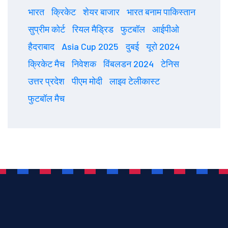
भारत
क्रिकेट
शेयर बाजार
भारत बनाम पाकिस्तान
सुप्रीम कोर्ट
रियल मैड्रिड
फुटबॉल
आईपीओ
हैदराबाद
Asia Cup 2025
दुबई
यूरो 2024
क्रिकेट मैच
निवेशक
विंबलडन 2024
टेनिस
उत्तर प्रदेश
पीएम मोदी
लाइव टेलीकास्ट
फुटबॉल मैच