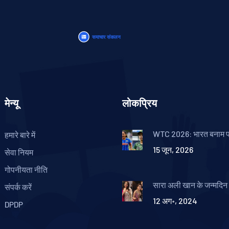
मेन्यू
लोकप्रिय
WTC 2026: भारत बनाम प
हमारे बारे में
स्मृति-शेफाली की ताकत
15 जून, 2026
सेवा नियम
गोपनीयता नीति
सारा अली खान के जन्मदिन
संपर्क करें
अली खान, सोहा अली खान
12 अग॰, 2024
अली खान ने साझा की अनदेख
DPDP
और शुभकामनाएं