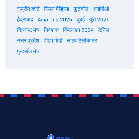
सुप्रीम कोर्ट
रियल मैड्रिड
फुटबॉल
आईपीओ
हैदराबाद
Asia Cup 2025
दुबई
यूरो 2024
क्रिकेट मैच
निवेशक
विंबलडन 2024
टेनिस
उत्तर प्रदेश
पीएम मोदी
लाइव टेलीकास्ट
फुटबॉल मैच