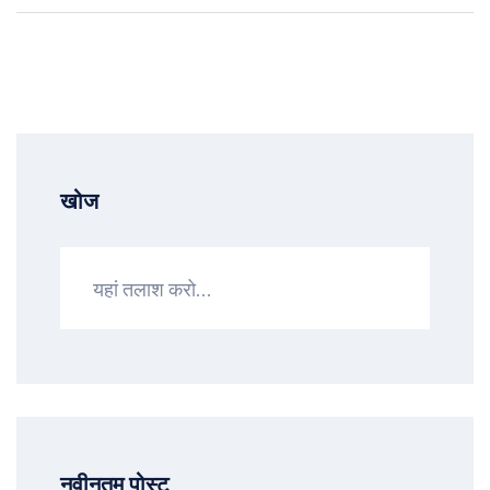
खोज
नवीनतम पोस्ट