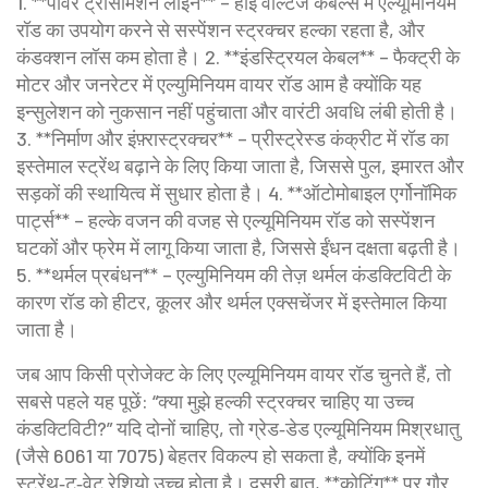
1. **पावर ट्रांसमिशन लाइन** – हाई वोल्टेज केबल्स में एल्यूमिनियम
रॉड का उपयोग करने से सस्पेंशन स्ट्रक्चर हल्का रहता है, और
कंडक्शन लॉस कम होता है। 2. **इंडस्ट्रियल केबल** – फैक्ट्री के
मोटर और जनरेटर में एल्युमिनियम वायर रॉड आम है क्योंकि यह
इन्सुलेशन को नुकसान नहीं पहुंचाता और वारंटी अवधि लंबी होती है।
3. **निर्माण और इंफ़्रास्ट्रक्चर** – प्रीस्ट्रेस्ड कंक्रीट में रॉड का
इस्तेमाल स्ट्रेंथ बढ़ाने के लिए किया जाता है, जिससे पुल, इमारत और
सड़कों की स्थायित्व में सुधार होता है। 4. **ऑटोमोबाइल एर्गोनॉमिक
पार्ट्स** – हल्के वजन की वजह से एल्यूमिनियम रॉड को सस्पेंशन
घटकों और फ्रेम में लागू किया जाता है, जिससे ईंधन दक्षता बढ़ती है।
5. **थर्मल प्रबंधन** – एल्युमिनियम की तेज़ थर्मल कंडक्टिविटी के
कारण रॉड को हीटर, कूलर और थर्मल एक्सचेंजर में इस्तेमाल किया
जाता है।
जब आप किसी प्रोजेक्ट के लिए एल्यूमिनियम वायर रॉड चुनते हैं, तो
सबसे पहले यह पूछें: “क्या मुझे हल्की स्ट्रक्चर चाहिए या उच्च
कंडक्टिविटी?” यदि दोनों चाहिए, तो ग्रेड‑डेड एल्यूमिनियम मिश्रधातु
(जैसे 6061 या 7075) बेहतर विकल्प हो सकता है, क्योंकि इनमें
स्ट्रेंथ‑टू‑वेट रेशियो उच्च होता है। दूसरी बात, **कोटिंग** पर गौर