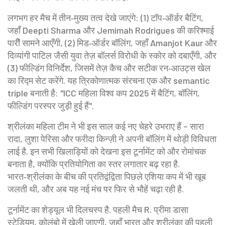
लगभग हर मैच में तीन‑मुख्य तत्व देखे जाएंगे: (1) टॉप‑ऑर्डर बैटिंग,
जहाँ Deepti Sharma और Jemimah Rodrigues की करिश्माई
पारीें सामने आएँगी, (2) मिड‑ऑर्डर बॉलिंग, जहाँ Amanjot Kaur और
दिव्यांगी पाटिल जैसी युवा तेज़ बॉलर्स विरोधी के स्कोर को दबाएँगी, और
(3) फील्डिंग विनिर्देश, जिसमें तेज़ कैच और सटीक रन‑आउट्स खेल
का रिद्म सेट करेंगे. यह त्रिकोणात्मक संरचना एक और semantic
triple बनाती है: "ICC महिला विश्व कप 2025 में बैटिंग, बॉलिंग,
फील्डिंग परस्पर जुड़ी हुई हैं".
श्रीलंका महिला टीम ने भी इस साल कई नए चेहरे उभराए हैं – सारा
रादा, लुशा पेरिसा और फरीदा किन्ज़ी ने अपनी बॉलिंग में थोड़ी विविधता
लाई है. इन सभी खिलाड़ियों को देखना इस टूर्नामेंट को और रोमांचक
बनाता है, क्योंकि प्रतियोगिता का स्तर लगातार बढ़ रहा है.
भारत‑श्रीलंका के बीच की प्रतिद्वंद्विता पिछले एशिया कप में भी खूब
जलती थी, और अब यह नई मंच पर फिर से भौहें चढ़ा रही है.
टूर्नामेंट का शेड्यूल भी दिलचस्प है. पहली मैच R. प्रीमा डासा
स्टेडियम, कोलंबो में खेली जाएगी, जहाँ भारत और श्रीलंका की पहली