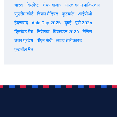
भारत
क्रिकेट
शेयर बाजार
भारत बनाम पाकिस्तान
सुप्रीम कोर्ट
रियल मैड्रिड
फुटबॉल
आईपीओ
हैदराबाद
Asia Cup 2025
दुबई
यूरो 2024
क्रिकेट मैच
निवेशक
विंबलडन 2024
टेनिस
उत्तर प्रदेश
पीएम मोदी
लाइव टेलीकास्ट
फुटबॉल मैच