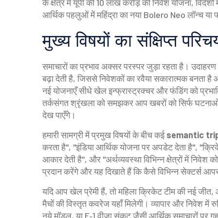
के क्षेत्र में यूपी की 10 लाख करोड़ की निवेश योजना, विदेशो
आर्थिक पहलुओं में महिंद्रा का नया Bolero Neo लॉन्च या फा
मुख्य विषयों का संक्षिप्त परिच
समाचारों का प्रभाव अक्सर परस्पर जुड़ा रहता है। उदाहरण
बढ़ा देती है, जिससे निवेशकों का रवैया सकारात्मक बनता है
नई योजनाएँ सीधे खेल इन्फ्रास्ट्रक्चर और फंडिंग को प्रभाव
तर्कसंगत श्रृंखला को समझकर आप खबरों को सिर्फ घटनाओं के र
देख पाएँगे।
हमारी सामग्री में प्रमुख विषयों के बीच कई
semantic tri
करता है", "इंडिया आर्थिक योजना पर अपडेट देता है", "क्र
आकार देती है", और "अर्थव्यवस्था विभिन्न क्षेत्रों में निव
प्रदान करेंगे और यह दिखाते हैं कि कैसे विभिन्न सेक्टर्स आपस 
यदि आप खेल प्रेमी हैं, तो महिला क्रिकेट टीम की नई जीत
मैचों की विस्तृत कवरेज यहाँ मिलेगी। व्यापार और निवेश मे
नये मॉडल, या F‑1 वीज़ा संकट जैसी आर्थिक समाचारों पर गह