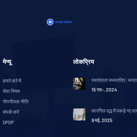
मेन्यू
लोकप्रिय
स्वतंत्रता मध्यरात्रि: भारत 
हमारे बारे में
की शृंखला का मजबूत प्रस्
15 नव॰, 2024
सेवा नियम
गोपनीयता नीति
कारगिल युद्ध में पकड़े गए वा
संपर्क करें
पायलट कंबंपति नचिकेता की 
9 मई, 2025
वाजपेयी सरकार की अहम भ
DPDP