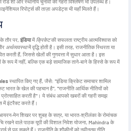
ं में रोड शो और स्थानीय चुनावों की गहरी विश्लेषण भी उपलब्ध है।
इनेंशियल रिपोर्ट्स की ताज़ा अपडेट्स भी यहाँ मिलते हैं।
य
 के तौर पर,
इंडिया
में
क्रिकेट
की सफलता राष्ट्रीय आत्मविश्वास को
 और
अर्थव्यवस्था
में वृद्धि होती है। इसी तरह, राजनीतिक स्थिरता या
ित करती हैं, जिससे खेलों की गुणवत्ता में सुधार आता है। इस
ूप में नहीं, बल्कि एक बड़े सामाजिक ताने‑बाने के हिस्से के रूप में
ples
स्थापित किए गए हैं, जैसे: "इंडिया क्रिकेट समाचार शामिल
िकेट भारत के खेल की पहचान है", "राजनीति आर्थिक नीतियों को
ेश को प्रोत्साहित करती है"। ये संबंध आपको खबरों की गहरी समझ
में इंटरैक्ट करते हैं।
, आयरन‑मेन शिखर पर शुबह के सत्र, या भारत‑श्रीलंका के रोमांचक
ं रुचि रखने वाले पाठक यूपी की विशाल निवेश योजना, Mahindra के
राई से पढ़ सकते हैं। राजनीति के शौकीनों को नवीनतम नीति