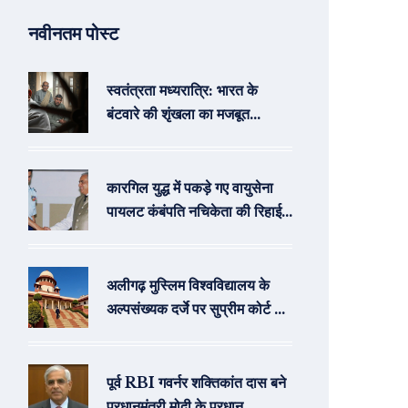
नवीनतम पोस्ट
स्वतंत्रता मध्यरात्रि: भारत के
बंटवारे की शृंखला का मजबूत
प्रस्तुतिकरण
कारगिल युद्ध में पकड़े गए वायुसेना
पायलट कंबंपति नचिकेता की रिहाई में
वाजपेयी सरकार की अहम भूमिका
अलीगढ़ मुस्लिम विश्वविद्यालय के
अल्पसंख्यक दर्जे पर सुप्रीम कोर्ट का
ऐतिहासिक फैसला: विस्तृत विश्लेषण
पूर्व RBI गवर्नर शक्तिकांत दास बने
प्रधानमंत्री मोदी के प्रधान