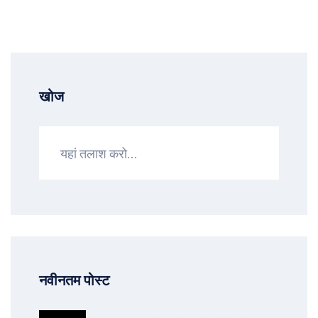
खोज
नवीनतम पोस्ट