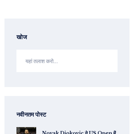
खोज
नवीनतम पोस्ट
Novak Djokovic ने US Open में