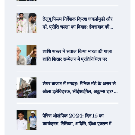
सीरीज 2-0 से जीत ली
तेलुगु फिल्म निर्देशक क्रिश जगर्लामुडी और
डॉ. प्रीति चल्ला का विवाह: हैदराबाद की
प्रसिद्ध डॉक्टर के संग नया सफर
शाशि थरूर ने सवाल किया भारत की गाज़ा
शांति शिखर सम्मेलन में प्रतिनिधित्व पर
शेयर बाजार में भगदड़: मैनिक मंडे के असर से
ओला इलेक्ट्रिक, सीईआईगैल, अकुम्स ड्रग्स
आईपीओ और जीएमपी की स्थिति
पेरिस ओलंपिक 2024: दिन 15 का
कार्यक्रम, रितिका, अदिति, दीक्षा एक्शन में