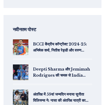
नवीनतम पोस्ट
BCCI केंद्रीय कॉन्ट्रैक्ट 2024-25:
अभिषेक शर्मा, नितीश रेड्डी और वरुण
चक्रवर्ती के साथ दिग्गज नाम बरकरार
Deepti Sharma और Jemimah
Rodrigues की चमक से India
Women ने England को 4 विकेट से
हराया
अंतरिक्ष में 59वां जन्मदिन मनाया सुनीता
विलियम्स ने: नासा की अंतरिक्ष यात्री का