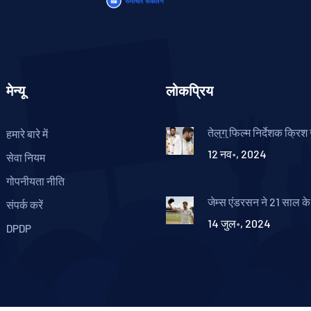
मेन्यू
लोकप्रिय
तेलुगु फिल्म निर्देशक क्रिश
हमारे बारे में
और डॉ. प्रीति चल्ला का वि
12 नव॰, 2024
हैदराबाद की प्रसिद्ध डॉक्टर
सेवा नियम
नया सफर
गोपनीयता नीति
जेम्स एंडरसन ने 21 साल के 
संपर्क करें
करियर को कहा अलविदा: रि
14 जुल॰, 2024
और अद्वितीय योगदान
DPDP