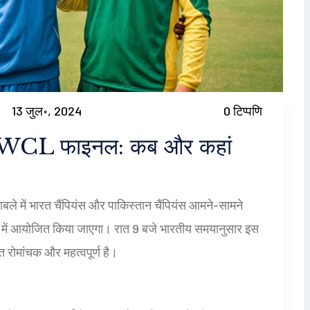
13 जुल॰, 2024
0 टिप्पणि
ीच WCL फाइनल: कब और कहां
बले में भारत चैंपियंस और पाकिस्तान चैंपियंस आमने-सामने
दान में आयोजित किया जाएगा। रात 9 बजे भारतीय समयानुसार इस
ंत रोमांचक और महत्वपूर्ण है।