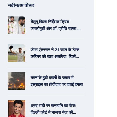
नवीनतम पोस्ट
तेलुगु फिल्म निर्देशक क्रिश
जगर्लामुडी और डॉ. प्रीति चल्ला का
विवाह: हैदराबाद की प्रसिद्ध डॉक्टर
के संग नया सफर
जेम्स एंडरसन ने 21 साल के टेस्ट
करियर को कहा अलविदा: रिकॉर्ड्स
और अद्वितीय योगदान
यमन के हूदी हमलों के जवाब में
इस्राइल का होदीदाह पर हवाई हमला
ध्रुव राठी पर मानहानि का केस:
दिल्ली कोर्ट ने भाजपा नेता की