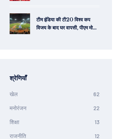
याचिका पर जारी किया समन
टीम इंडिया की टी20 विश्व कप
विजय के बाद घर वापसी, पीएम मोदी
से मुलाकात और मुंबई में विजय जुलूस
की तैयारी
श्रेणियाँ
खेल
62
मनोरंजन
22
शिक्षा
13
राजनीति
12