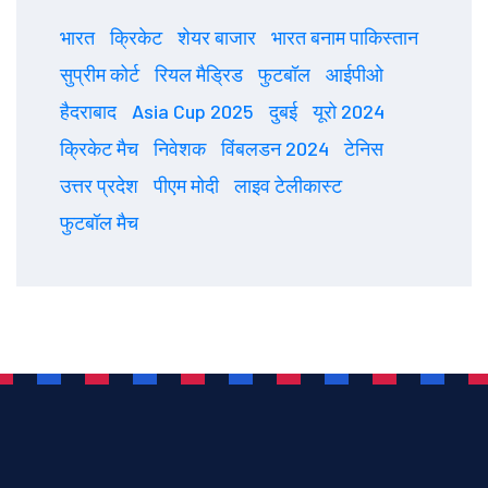
भारत
क्रिकेट
शेयर बाजार
भारत बनाम पाकिस्तान
सुप्रीम कोर्ट
रियल मैड्रिड
फुटबॉल
आईपीओ
हैदराबाद
Asia Cup 2025
दुबई
यूरो 2024
क्रिकेट मैच
निवेशक
विंबलडन 2024
टेनिस
उत्तर प्रदेश
पीएम मोदी
लाइव टेलीकास्ट
फुटबॉल मैच