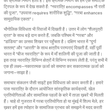
का क्रमिक निर्माण होता है। इस क्रमिक निर्माण को हम एक सेमांटिक
ट्रिपल के रूप में देख सकते हैं: "नवरात्रि encompasses नौ रातों
की पूजा", "उपवास requires शारीरिक शुद्धि", "गरबा enhances
सामुदायिक एकता"।
भौगोलिक विविधता भी रिवाजों में दिखती है। उत्तर में लोग "शैलपुत्री
व्रत" के साथ बड़े दान करते हैं, जबकि पश्चिम में "गरबा" और
"डांडिया" का उत्सव शिखर पर पहुँचता है। दक्षिण भारत में "दुर्गा
सततम्" और "आरती" के साथ क्षत्रीय परम्पराएं दिखती हैं, वहीं पूर्वी
भारत में "बीज नवरात्रि" के रूप में माँ शालिनी की पूजा की जाती है।
इस तरह नवरात्रि विभिन्न क्षेत्रों में विभिन्न स्वरूप लेती है, परंतु सभी में
एक ही लक्ष्य—नकारात्मक ऊर्जा को समाप्त कर सकारात्मक ऊर्जा को
जगाना—साझा है।
समाचार संकलन जैसी साइटें इस विविधता को कवर करती हैं। हमारे
पास नवरात्रि के दौरान आयोजित सांस्कृतिक कार्यक्रमों, खेल
प्रतियोगिताओं और सामाजिक पहलों के बारे में ताज़ा ख़बरें भी मिलती
हैं। चाहे वो गुजरात में गरबा प्रतियोगिता हो या मुंबई में शिल्प मेले, हर
ख़बर हमें इस त्योहार के सामाजिक प्रभाव को समझने में मदद करती