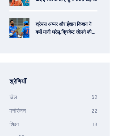
खिलाड़ी, Brook और Archer
बाहर
श्रेयस अय्यर और ईशान किशन ने
क्यों मानी घरेलू क्रिकेट खेलने की
शर्तें - जय शाह का खुलासा
श्रेणियाँ
खेल
62
मनोरंजन
22
शिक्षा
13