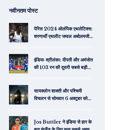
नवीनतम पोस्ट
पेरिस 2024 ओलंपिक एथलेटिक्स:
शरणार्थी एथलीट जमाल अब्देलमजी ने
सबसे तेज़ पुरुषों की 10,000 मीटर
दौड़ में व्यक्तिगत सर्वश्रेष्ठ समय दर्ज
किया
इंडिया-श्रीलंका: दीपती और अमंजोत
की 103 रन की दूसरी सबसे बड़ी
सातवां साझेदारी
सायक्लोन शाक्ती और पश्चिमी
विचलन से सोमवार 6 अक्टूबर को
भारत में बवंडर बारिश
Jos Buttler ने इंडिया से हार के
बाद इंग्लैंड के लिए चुना सबसे अहम