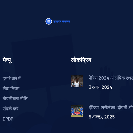
मेन्यू
लोकप्रिय
पेरिस 2024 ओलंपिक एथल
हमारे बारे में
शरणार्थी एथलीट जमाल अब्
3 अग॰, 2024
सबसे तेज़ पुरुषों की 10,00
सेवा नियम
में व्यक्तिगत सर्वश्रेष्ठ समय
गोपनीयता नीति
इंडिया-श्रीलंका: दीपती 
संपर्क करें
की 103 रन की दूसरी सबसे 
5 अक्तू॰, 2025
साझेदारी
DPDP